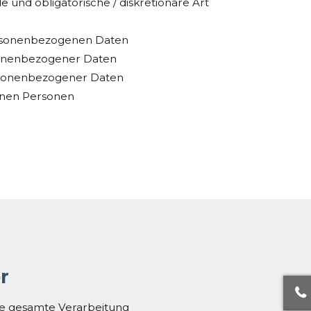
 und obligatorische / diskretionäre Art
rsonenbezogenen Daten
sonenbezogener Daten
sonenbezogener Daten
enen Personen
r
die gesamte Verarbeitung