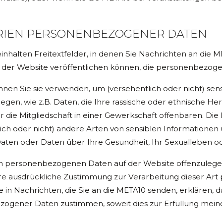
RIEN PERSONENBEZOGENER DATEN
halten Freitextfelder, in denen Sie Nachrichten an die 
f der Website veröffentlichen können, die personenbezog
können Sie sie verwenden, um (versehentlich oder nicht) se
n, wie z.B. Daten, die Ihre rassische oder ethnische Herk
e Mitgliedschaft in einer Gewerkschaft offenbaren. Die In
ch oder nicht) andere Arten von sensiblen Informationen ü
ten oder Daten über Ihre Gesundheit, Ihr Sexualleben ode
len personenbezogenen Daten auf der Website offenzulegen, 
hre ausdrückliche Zustimmung zur Verarbeitung dieser Art
e in Nachrichten, die Sie an die META10 senden, erklären, d
ener Daten zustimmen, soweit dies zur Erfüllung meiner A