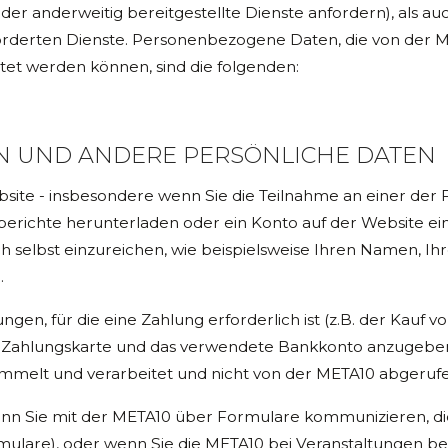
r anderweitig bereitgestellte Dienste anfordern), als au
orderten Dienste. Personenbezogene Daten, die von der M
et werden können, sind die folgenden:
N UND ANDERE PERSÖNLICHE DATEN
site - insbesondere wenn Sie die Teilnahme an einer de
richte herunterladen oder ein Konto auf der Website einr
ch selbst einzureichen, wie beispielsweise Ihren Namen, I
.
ngen, für die eine Zahlung erforderlich ist (z.B. der Kauf 
 Zahlungskarte und das verwendete Bankkonto anzugeben
ammelt und verarbeitet und nicht von der META10 abgeruf
n Sie mit der META10 über Formulare kommunizieren, die a
ulare), oder wenn Sie die META10 bei Veranstaltungen bes